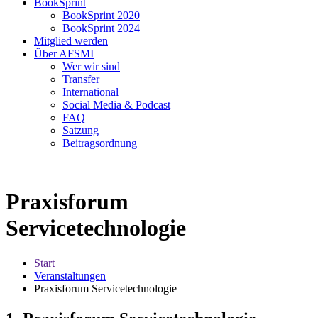
BookSprint
BookSprint 2020
BookSprint 2024
Mitglied werden
Über AFSMI
Wer wir sind
Transfer
International
Social Media & Podcast
FAQ
Satzung
Beitragsordnung
Praxisforum
Servicetechnologie
Start
Veranstaltungen
Praxisforum Servicetechnologie